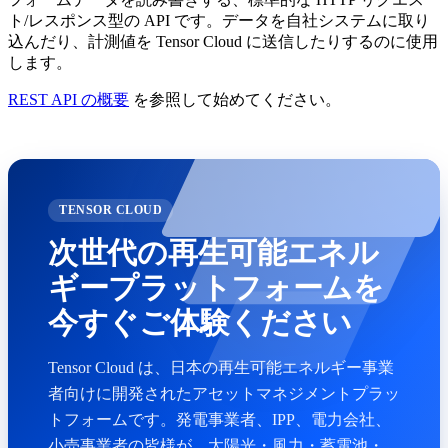
ト/レスポンス型の API です。データを自社システムに取り
込んだり、計測値を Tensor Cloud に送信したりするのに使用
します。
REST API の概要
を参照して始めてください。
TENSOR CLOUD
次世代の再生可能エネル
ギープラットフォームを
今すぐご体験ください
Tensor Cloud は、日本の再生可能エネルギー事業
者向けに開発されたアセットマネジメントプラッ
トフォームです。発電事業者、IPP、電力会社、
小売事業者の皆様が、太陽光・風力・蓄電池・