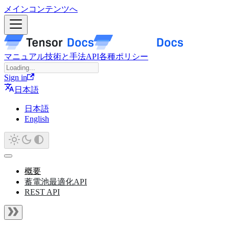
メインコンテンツへ
マニュアル
技術と手法
API
各種ポリシー
Sign in
日本語
日本語
English
概要
蓄電池最適化API
REST API