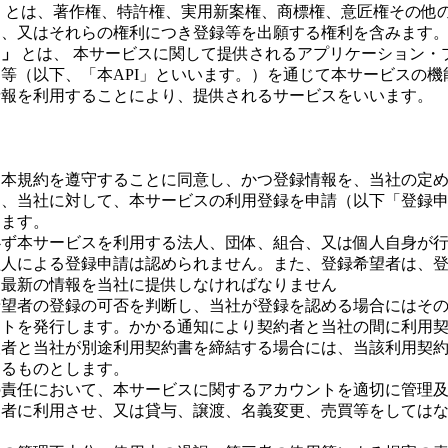
」
とは、著作権、特許権、実用新案権、商標権、意匠権その他
し、又はそれらの権利につき登録等を出願する権利を含みます
ス」
とは、 本サービスに関して提供されるアプリケーション・
等（以下、「本API」といいます。）を通じて本サービスの機
情報を利用することにより、提供されるサービスをいいます。
、本規約を遵守することに同意し、かつ登録情報を、当社の定
り、当社に対して、本サービスの利用登録を申請（以下「登録
きます。
必ず本サービスを利用する法人、団体、組合、又は個人自身が
理人による登録申請は認められません。また、登録希望者は、
つ最新の情報を当社に提供しなければなりません
希望者の登録の可否を判断し、当社が登録を認める場合にはそ
ントを発行します。かかる通知により契約者と当社の間に利用
望者と当社が別途利用契約書を締結する場合には、当該利用契
するものとします。
の責任において、本サービスに関するアカウントを適切に管理
三者に利用させ、又は貸与、譲渡、名義変更、売買等をしては