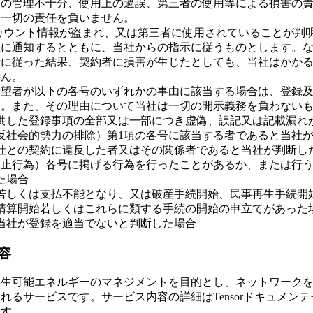
報の管理不十分、使用上の過誤、第三者の使用等による損害の
は一切の責任を負いません。
カウント情報が盗まれ、又は第三者に使用されていることが判
社に通知するとともに、当社からの指示に従うものとします。
示に従った結果、契約者に損害が生じたとしても、当社はかか
せん。
希望者が以下の各号のいずれかの事由に該当する場合は、登録
す。また、その理由について当社は一切の開示義務を負わない
供した登録事項の全部又は一部につき虚偽、誤記又は記載漏れ
（反社会的勢力の排除）第1項の各号に該当する者であると当社
社との契約に違反した者又はその関係者であると当社が判断し
禁止行為）各号に掲げる行為を行ったことがあるか、または行
た場合
若しくは支払不能となり、又は破産手続開始、民事再生手続開
清算開始若しくはこれらに類する手続の開始の申立てがあった
当社が登録を適当でないと判断した場合
容
再生可能エネルギーのマネジメントを目的とし、ネットワーク
れるサービスです。サービス内容の詳細はTensorドキュメン
ます。