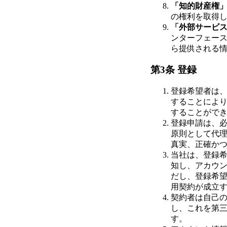
「知的財産権
の権利を取得
「外部サービ
ンターフェース
ら提供される
第3条 登録
登録希望者は
することによ
することがで
登録申請は、
原則として代
真実、正確か
当社は、登録
知し、アカウ
だし、登録希
用契約が成立
契約者は自己
し、これを第
す。