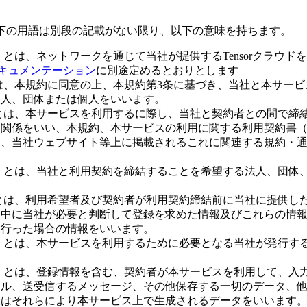
下の用語は別段の記載がない限り、以下の意味を持ちます。
」
とは、ネットワークを通じて当社が提供するTensorクラウド
orドキュメンテーション
に別途定めるとおりとします
は、本規約に同意の上、本規約第3条に基づき、当社と本サービ
法人、団体または個人をいいます。
とは、本サービスを利用するに際し、当社と契約者との間で締
約関係をいい、本規約、本サービスの利用に関する利用契約書
）、当社ウェブサイト等上に掲載されるこれに関連する規約・
」
とは、当社と利用契約を締結することを希望する法人、団体
とは、利用希望者及び契約者が利用契約締結前に当社に提供し
用中に当社が必要と判断して登録を求めた情報及びこれらの情
を行った場合の情報をいいます。
」
とは、本サービスを利用するために必要となる当社が発行する
」
とは、登録情報を含む、契約者が本サービスを利用して、入
イル、送受信するメッセージ、その他保存する一切のデータ、
又はそれらにより本サービス上で生成されるデータをいいます