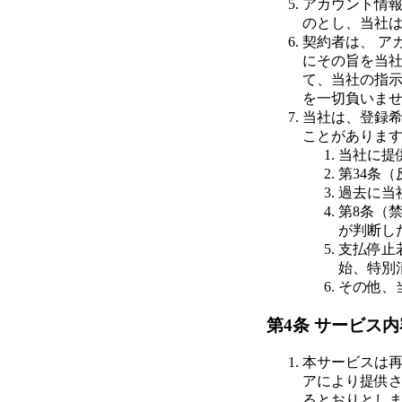
アカウント情
のとし、当社
契約者は、 ア
にその旨を当
て、当社の指
を一切負いま
当社は、登録
ことがありま
当社に提
第34条
過去に当
第8条（
が判断し
支払停止
始、特別
その他、
第4条 サービス内
本サービスは
アにより提供さ
るとおりとし