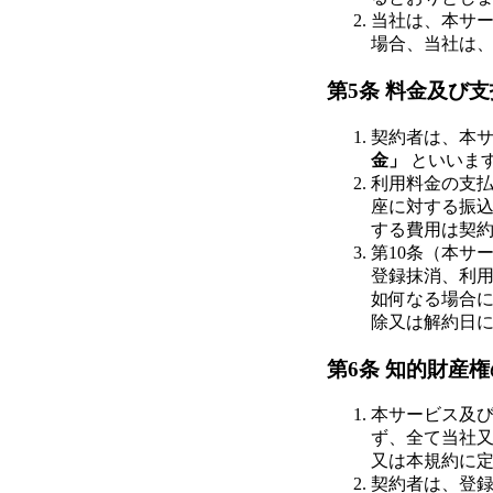
当社は、本サ
場合、当社は
第5条 料金及び
契約者は、本
金」
といいま
利用料金の支
座に対する振
する費用は契
第10条（本サ
登録抹消、利用
如何なる場合
除又は解約日
第6条 知的財産
本サービス及
ず、全て当社
又は本規約に
契約者は、登