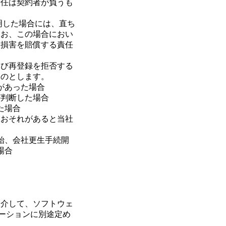
責任は契約者が負うも
明した場合には、直ち
なお、この場合におい
る損害を賠償する責任
及び再登録を拒否する
ものとします。
があった場合
が判断した場合
た場合
うおそれがあると当社
始、会社更生手続開
場合
を介して、ソフトウェ
テーションに別途定め