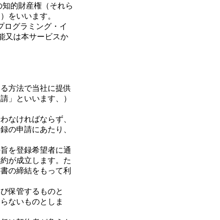
の知的財産権（それら
。）をいいます。
プログラミング・イ
能又は本サービスか
める方法で当社に提供
申請」といいます、）
行わなければならず、
登録の申請にあたり、
の旨を登録希望者に通
契約が成立します。た
約書の締結をもって利
及び保管するものと
ならないものとしま