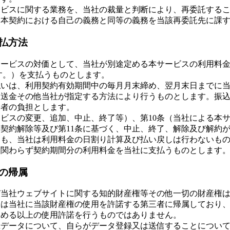
ービスに関する業務を、当社の裁量と判断により、再委託する
、本契約における自己の義務と同等の義務を当該再委託先に課
支払方法
サービスの対価として、当社が別途定める本サービスの利用料
す。）を支払うものとします。
払いは、利用契約有効期間中の毎月月末締め、翌月末日までに
込送金その他当社が指定する方法により行うものとします。振
約者の負担とします。
ービスの変更、追加、中止、終了等）、第10条（当社による本
契約解除等及び第11条に基づく、中止、終了、解除及び解約
にも、当社は利用料金の日割り計算及び払い戻しは行わないも
に関わらず契約期間分の利用料金を当社に支払うものとします
権の帰属
び当社ウェブサイトに関する知的財産権等その他一切の財産権
又は当社に当該財産権の使用を許諾する第三者に帰属しており
定める以上の使用許諾を行うものではありません。
録データについて、自らがデータ登録又は送信することについ