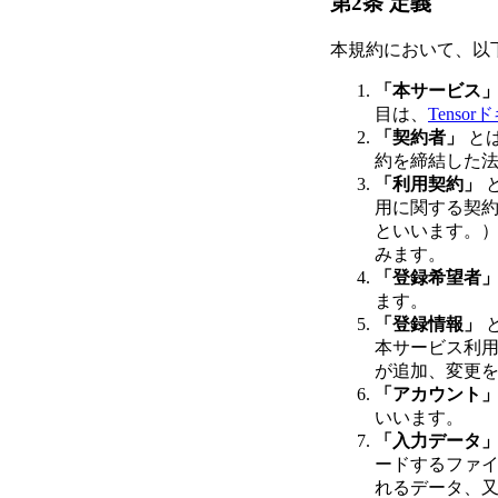
第2条 定義
本規約において、以
「本サービス
目は、
Tens
「契約者」
と
約を締結した
「利用契約」
用に関する契
といいます。
みます。
「登録希望者
ます。
「登録情報」
本サービス利
が追加、変更
「アカウント
いいます。
「入力データ
ードするファ
れるデータ、