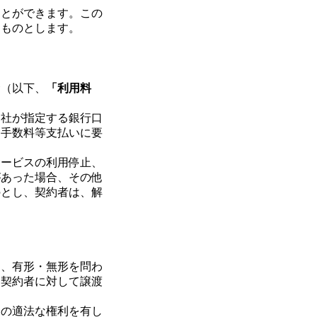
ことができます。この
すものとします。
金（以下、
「利用料
当社が指定する銀行口
込手数料等支払いに要
サービスの利用停止、
があった場合、その他
のとし、契約者は、解
。
は、有形・無形を問わ
、契約者に対して譲渡
ての適法な権利を有し