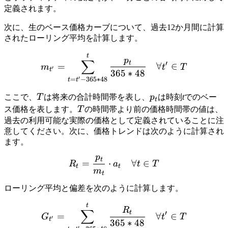
定義されます。
次に、生のベース価格カーブについて、過去12か月間に計算
されたローリング平均を計算します。
m_{t'} = \sum_{t=t'-365*4
t
p
∑
t
′
=
∀
∈
m
t
T
′
t
365
∗
48
′
=
−
365
∗
48
t
t
T
p_t
ここで、
T
は将来の合計時間帯を表し、
p
は時刻
t
でのベー
t
T
ス価格を表します。
T
の時間帯より前の価格時間帯の値は、
過去の利用可能な実際の価格として定義されていることに注
意してください。次に、価格トレンドは次のように計算され
ます。
p
R_t = \frac{p_t}{m_t} \cd
t
=
⋅
∀
∈
R
a
t
T
t
t
m
t
ローリング平均と偏差を次のように計算します。
G_{t'} = \sum_{t=t'-365*4
t
R
∑
t
′
=
∀
∈
G
t
T
′
t
365
∗
48
′