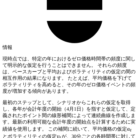
情報
現時点では、特定の年におけるゼロ価格時間帯の頻度に関し
て明示的な仮定を行うことはできません。 それらの頻度
は、ベースカーブと平均およびボラティリティの仮定の間の
相互作用の結果になります。 たとえば、平均価格を下げて
ボラティリティを高めると、その年のゼロ価格イベントの頻
度が増加する傾向があります。
最初のステップとして、シナリオからこれらの仮定を取得
し、各年が会計年度の開始（4月1日）を指すと仮定して、定
義されたポイント間の線形補間によって連続曲線を作成しま
す。最新の利用可能な会計年度の開始点を計算するために実
a_t
績値を使用します。 この補間に続いて、平均価格の仮定
a
t
v_t
とボラティリティの仮定
v
が、30分ごとの各時間帯に対して
t