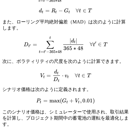
=
−
365
∗
48
t
t
=
−
d_{t} = R_{t} - G_t \quad 
∀
∈
d
R
G
t
T
t
t
t
また、ローリング平均絶対偏差（MAD）は次のように計算
します。
D_{t'} = \sum_{t=t'-365*4
t
∣
∣
d
∑
t
′
=
∀
∈
D
t
T
′
t
365
∗
48
′
=
−
365
∗
48
t
t
次に、ボラティリティの尺度を次のように計算できます。
d
V_t = \frac{d_t}{D_t} \cd
t
=
⋅
∀
∈
V
v
t
T
t
t
D
t
シナリオ価格は次のように定義されます。
=
max
(
P_t = \max(G_t + V_t, 0.
+
,
0.01
)
P
G
V
t
t
t
このシナリオ価格は、シミュレーターで使用され、取引結果
を計算し、プロジェクト期間中の蓄電池の運転を最適化しま
す。