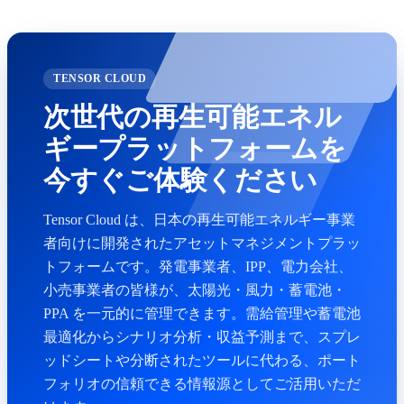
TENSOR CLOUD
次世代の再生可能エネル
ギープラットフォームを
今すぐご体験ください
Tensor Cloud は、日本の再生可能エネルギー事業
者向けに開発されたアセットマネジメントプラッ
トフォームです。発電事業者、IPP、電力会社、
小売事業者の皆様が、太陽光・風力・蓄電池・
PPA を一元的に管理できます。需給管理や蓄電池
最適化からシナリオ分析・収益予測まで、スプレ
ッドシートや分断されたツールに代わる、ポート
フォリオの信頼できる情報源としてご活用いただ