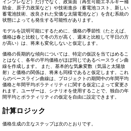
インフレなど）だけでなく、政策面（再生可能エネルギー補
助金、原子力政策など）や技術進歩（蓄電池コスト、新しい
蓄電池技術、改良された安価な太陽電池など）を含む系統の
状態によっても発生する可能性があります。
モデルを説明可能にするために、価格の季節性（たとえば、
価格は春と比較して冬の方が高く、週末と比較して平日の方
が高い）は、将来も変化しないと仮定します。
価格の長期的な傾向については、特定の仮説を当てはめるこ
とはなく、各年の平均価格がほぼ同じであるベースライン曲
線を作成します。 また、基本的な気象変数（気温と太陽放
射）と価格の関係は、将来も同様であると仮定します。これ
らのベースライン曲線は、プロジェクトの期間中の年間平均
価格と年間平均ボラティリティに関する仮定によって変更さ
れます。ユーザーは、シナリオを使用することで、独自の年
間平均とボラティリティの仮定を自由に設定できます。
計算ロジック
価格生成の主なステップは次のとおりです。