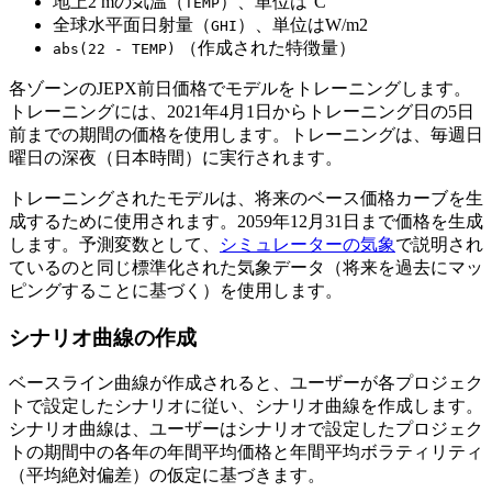
地上2 mの気温（
）、単位は°C
TEMP
全球水平面日射量（
）、単位はW/m2
GHI
（作成された特徴量）
abs(22 - TEMP)
各ゾーンのJEPX前日価格でモデルをトレーニングします。
トレーニングには、2021年4月1日からトレーニング日の5日
前までの期間の価格を使用します。トレーニングは、毎週日
曜日の深夜（日本時間）に実行されます。
トレーニングされたモデルは、将来のベース価格カーブを生
成するために使用されます。2059年12月31日まで価格を生成
します。予測変数として、
シミュレーターの気象
で説明され
ているのと同じ標準化された気象データ（将来を過去にマッ
ピングすることに基づく）を使用します。
シナリオ曲線の作成
ベースライン曲線が作成されると、ユーザーが各プロジェク
トで設定したシナリオに従い、シナリオ曲線を作成します。
シナリオ曲線は、ユーザーはシナリオで設定したプロジェク
トの期間中の各年の年間平均価格と年間平均ボラティリティ
（平均絶対偏差）の仮定に基づきます。